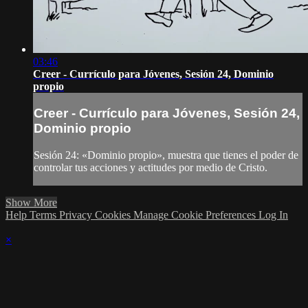
03:46
Creer - Currículo para Jóvenes, Sesión 24, Dominio
propio
Creer - Currículo para Jóvenes, Sesión 24,
Dominio propio
Sesión 24: «Dominio propio», muestra que tienes el poder de
controlar tus acciones y actitudes por medio de Cristo.
Show More
Help
Terms
Privacy
Cookies
Manage Cookie Preferences
Log In
×