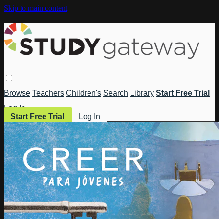
Skip to main content
Browse
Teachers
Children's
Search
Library
Start Free Trial
Log In
Start Free Trial
Log In