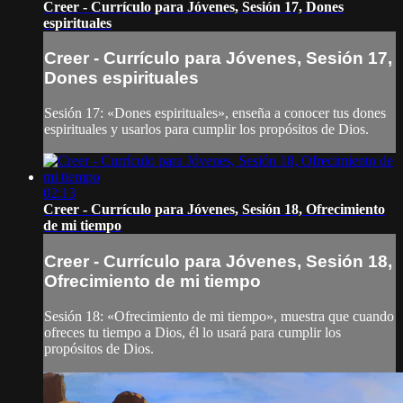
Creer - Currículo para Jóvenes, Sesión 17, Dones
espirituales
Creer - Currículo para Jóvenes, Sesión 17,
Dones espirituales
Sesión 17: «Dones espirituales», enseña a conocer tus dones
espirituales y usarlos para cumplir los propósitos de Dios.
02:13
Creer - Currículo para Jóvenes, Sesión 18, Ofrecimiento
de mi tiempo
Creer - Currículo para Jóvenes, Sesión 18,
Ofrecimiento de mi tiempo
Sesión 18: «Ofrecimiento de mi tiempo», muestra que cuando
ofreces tu tiempo a Dios, él lo usará para cumplir los
propósitos de Dios.