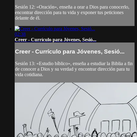
Sesión 12: «Oración», enseña a orar a Dios para conocerlo,
encontrar dirección para tu vida y exponer tus peticiones
delante de él.
02:38
Creer - Currículo para Jóvenes, Sesió...
Creer - Currículo para Jóvenes, Sesió...
Sesión 13: «Estudio bíblico», enseña a estudiar la Biblia a fin
de conocer a Dios y su verdad y encontrar dirección para tu
vida cotidiana.