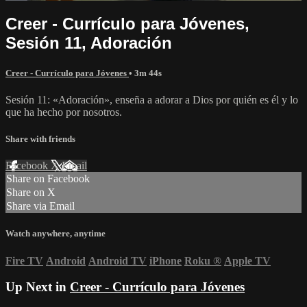
Creer - Currículo para Jóvenes,
Sesión 11, Adoración
Creer - Currículo para Jóvenes
• 3m 44s
Sesión 11: «Adoración», enseña a adorar a Dios por quién es él y lo
que ha hecho por nosotros.
Share with friends
Facebook
X
Email
Share on Facebook
Share on X
Share via Email
Watch anywhere, anytime
Fire TV
Android
Android TV
iPhone
Roku
®
Apple TV
Up Next in
Creer - Currículo para Jóvenes