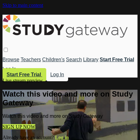
Skip to main content
Browse
Teachers
Children's
Search
Library
Start Free Trial
Log In
Start Free Trial
Log In
Live stream preview
Watch this video and more on Study
Gateway
Watch this video and more on Study Gateway
SIGN UP NOW
Already have an account?
Log in