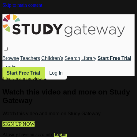
Skip to main content
Browse
Teachers
Children's
Search
Library
Start Free Trial
Log In
Start Free Trial
Log In
Live stream preview
Watch this video and more on Study
Gateway
Watch this video and more on Study Gateway
SIGN UP NOW
Already have an account?
Log in