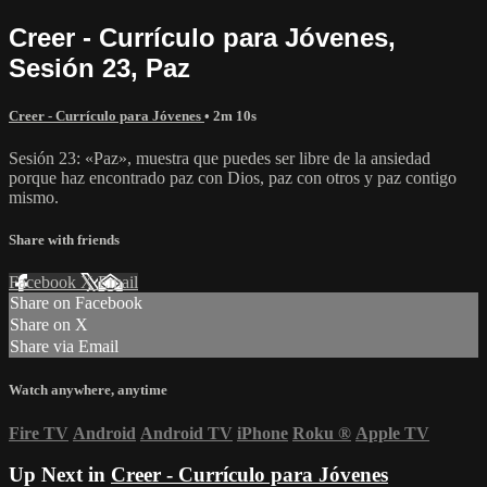
Creer - Currículo para Jóvenes,
Sesión 23, Paz
Creer - Currículo para Jóvenes
• 2m 10s
Sesión 23: «Paz», muestra que puedes ser libre de la ansiedad
porque haz encontrado paz con Dios, paz con otros y paz contigo
mismo.
Share with friends
Facebook
X
Email
Share on Facebook
Share on X
Share via Email
Watch anywhere, anytime
Fire TV
Android
Android TV
iPhone
Roku
®
Apple TV
Up Next in
Creer - Currículo para Jóvenes