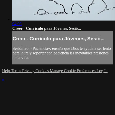
04:08
Creer - Currículo para Jóvenes, Sesió...
Creer - Currículo para Jóvenes, Sesió...
Sesión 26: «Paciencia», enseña que Dios te ayuda a ser lento
para la ira y soportar con paciencia las inevitables presiones
de la vida.
Help
Terms
Privacy
Cookies
Manage Cookie Preferences
Log In
×