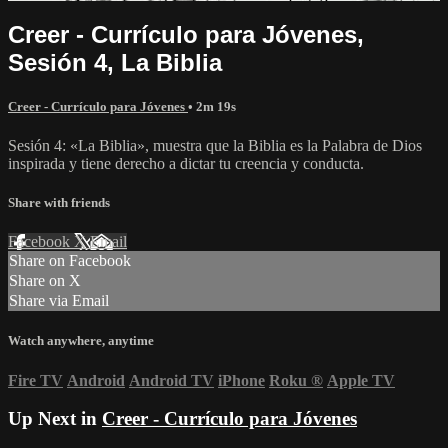
Creer - Currículo para Jóvenes,
Sesión 4, La Biblia
Creer - Currículo para Jóvenes
• 2m 19s
Sesión 4: «La Biblia», muestra que la Biblia es la Palabra de Dios
inspirada y tiene derecho a dictar tu creencia y conducta.
Share with friends
Facebook
X
Email
Share on Facebook
Share on X
Share via Email
Watch anywhere, anytime
Fire TV
Android
Android TV
iPhone
Roku
®
Apple TV
Up Next in
Creer - Currículo para Jóvenes