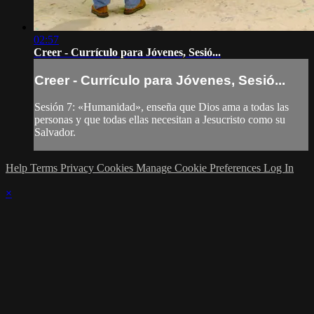
02:57
Creer - Currículo para Jóvenes, Sesió...
Creer - Currículo para Jóvenes, Sesió...
Sesión 7: «Humanidad», enseña que Dios ama a todas las
personas y que todas ellas necesitan a Jesucristo como su
Salvador.
Help
Terms
Privacy
Cookies
Manage Cookie Preferences
Log In
×