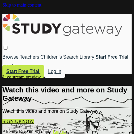
Skip to main content
Browse
Teachers
Children's
Search
Library
Start Free Trial
Log In
Start Free Trial
Log In
Live stream preview
Watch this video and more on Study
Gateway
Watch this video and more on Study Gateway
SIGN UP NOW
Already have an account?
Log in