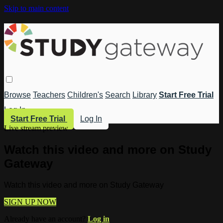
Skip to main content
Browse
Teachers
Children's
Search
Library
Start Free Trial
Log In
Start Free Trial
Log In
Live stream preview
Watch this video and more on Study
Gateway
Watch this video and more on Study Gateway
SIGN UP NOW
Already have an account?
Log in