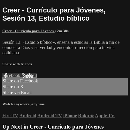
Creer - Currículo para Jóvenes,
Sesión 13, Estudio bíblico
Creer - Currículo para Jóvenes
• 2m 38s
Sesión 13: «Estudio bíblico», enseña a estudiar la Biblia a fin de
conocer a Dios y su verdad y encontrar dirección para tu vida
cotidiana.
Share with friends
Facebook
X
Email
Share on Facebook
Share on X
Share via Email
Watch anywhere, anytime
Fire TV
Android
Android TV
iPhone
Roku
®
Apple TV
Up Next in
Creer - Currículo para Jóvenes