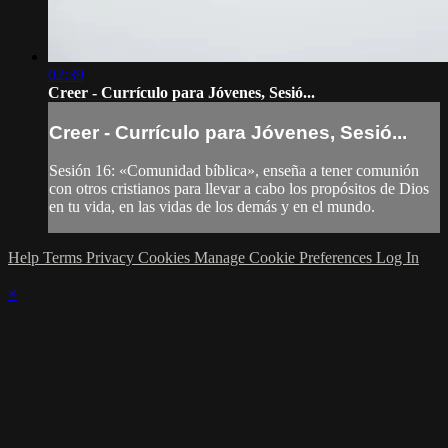
02:39
Creer - Currículo para Jóvenes, Sesió...
Creer - Currículo para Jóvenes, Sesió...
Sesión 16: «Comunidad bíblica», enseña a tener comunión
con otros cristianos para llevar a cabo los propósitos de Dios
en tu vida, en las vidas de los demás y en el mundo.
Help
Terms
Privacy
Cookies
Manage Cookie Preferences
Log In
×