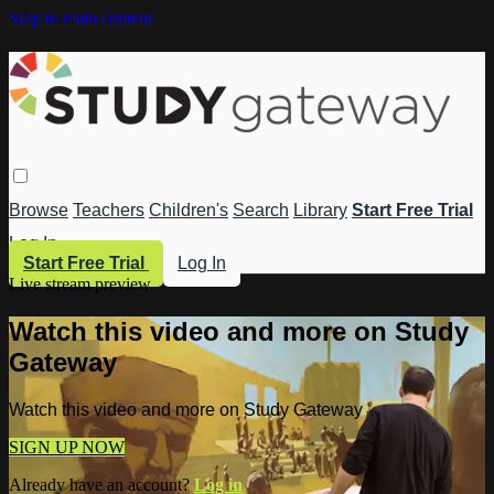
Skip to main content
Browse
Teachers
Children's
Search
Library
Start Free Trial
Log In
Start Free Trial
Log In
Live stream preview
Watch this video and more on Study
Gateway
Watch this video and more on Study Gateway
SIGN UP NOW
Already have an account?
Log in