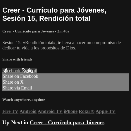
Creer - Currículo para Jóvenes,
Sesión 15, Rendición total
Creer - Currículo para Jóvenes
• 2m 46s
Sesión 15: «Rendición total», te lleva a hacer un compromiso de
dedicar tu vida a los propósitos de Dios.
Share with friends
Facebook
X
Email
Share on Facebook
Share on X
Share via Email
Watch anywhere, anytime
Fire TV
Android
Android TV
iPhone
Roku
®
Apple TV
Up Next in
Creer - Currículo para Jóvenes