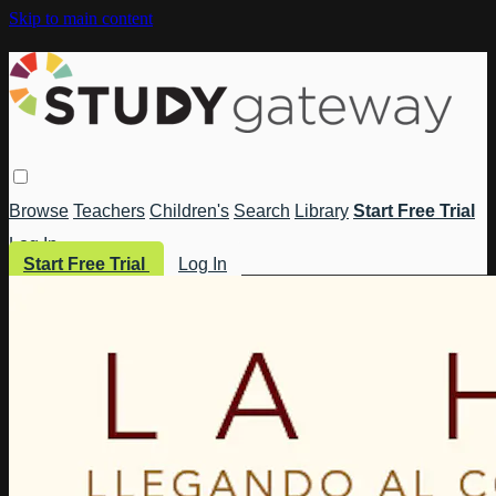
Skip to main content
Browse
Teachers
Children's
Search
Library
Start Free Trial
Log In
Start Free Trial
Log In