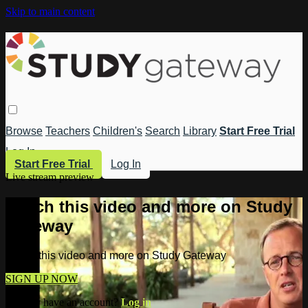
Skip to main content
Browse
Teachers
Children's
Search
Library
Start Free Trial
Log In
Start Free Trial
Log In
Live stream preview
Watch this video and more on Study
Gateway
Watch this video and more on Study Gateway
SIGN UP NOW
Already have an account?
Log in