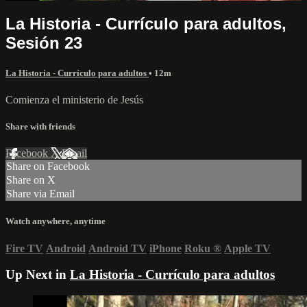
La Historia - Currículo para adultos,
Sesión 23
La Historia - Currículo para adultos
• 12m
Comienza el ministerio de Jesús
Share with friends
Facebook
X
Email
Share on Facebook
Share on X
Share via Email
Watch anywhere, anytime
Fire TV
Android
Android TV
iPhone
Roku
®
Apple TV
Up Next in
La Historia - Currículo para adultos