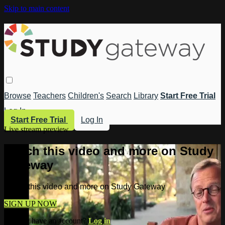
Skip to main content
Browse
Teachers
Children's
Search
Library
Start Free Trial
Log In
Start Free Trial
Log In
Live stream preview
Watch this video and more on Study
Gateway
Watch this video and more on Study Gateway
SIGN UP NOW
Already have an account?
Log in