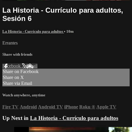
La Historia - Currículo para adultos,
Sesión 6
La Historia - Currículo para adultos
• 10m
Errantes
Share with friends
Facebook
X
Email
Share on Facebook
Share on X
Share via Email
Watch anywhere, anytime
Fire TV
Android
Android TV
iPhone
Roku
®
Apple TV
Up Next in
La Historia - Currículo para adultos