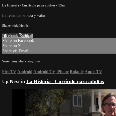
La Historia - Currículo para adultos
• 13m
La reina de belleza y valor
Share with friends
Facebook
X
Email
Share on Facebook
Share on X
Share via Email
Watch anywhere, anytime
Fire TV
Android
Android TV
iPhone
Roku
®
Apple TV
Up Next in
La Historia - Currículo para adultos