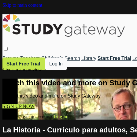
Skip to main content
Browse
Teachers
Children's
Search
Library
Start Free Trial
Lo
Start Free Trial
Log In
Live stream preview
Watch this video and more on Study 
Watch this video and more on Study Gateway
SIGN UP NOW
Already have an account?
Log in
La Historia - Currículo para adultos, S