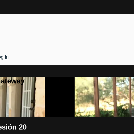
g In
Gateway
esión 20