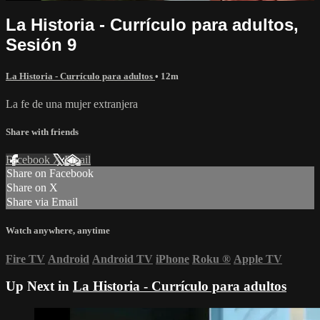
La Historia - Currículo para adultos,
Sesión 9
La Historia - Currículo para adultos
• 12m
La fe de una mujer extranjera
Share with friends
Facebook
X
Email
Share on Facebook
Share on X
Share via Email
Watch anywhere, anytime
Fire TV
Android
Android TV
iPhone
Roku
®
Apple TV
Up Next in
La Historia - Currículo para adultos