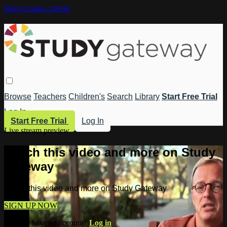
Skip to main content
Browse
Teachers
Children's
Search
Library
Start Free Trial
Log In
Start Free Trial
Log In
Live stream preview
Watch this video and more on Study
Gateway
Watch this video and more on Study Gateway
SIGN UP NOW
Already have an account?
Log in