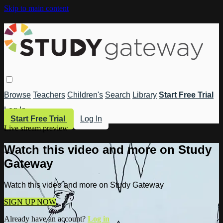
Skip to main content
Browse
Teachers
Children's
Search
Library
Start Free Trial
Log In
Start Free Trial
Log In
Live stream preview
Watch this video and more on Study
Gateway
Watch this video and more on Study Gateway
SIGN UP NOW
Already have an account?
Log in