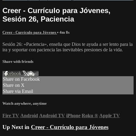
Creer - Currículo para Jóvenes,
Sesión 26, Paciencia
Creer - Currículo para Jóvenes
• 4m 8s
Sesión 26: «Paciencia», enseña que Dios te ayuda a ser lento para la
ira y soportar con paciencia las inevitables presiones de la vida.
Share with friends
Facebook
X
Email
Share on Facebook
Share on X
Share via Email
Watch anywhere, anytime
Fire TV
Android
Android TV
iPhone
Roku
®
Apple TV
Up Next in
Creer - Currículo para Jóvenes