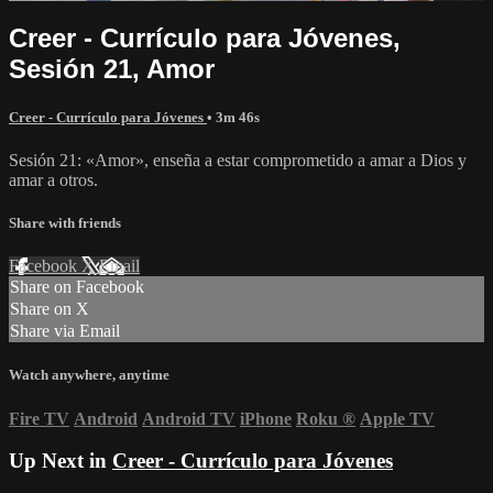
Creer - Currículo para Jóvenes,
Sesión 21, Amor
Creer - Currículo para Jóvenes
• 3m 46s
Sesión 21: «Amor», enseña a estar comprometido a amar a Dios y
amar a otros.
Share with friends
Facebook
X
Email
Share on Facebook
Share on X
Share via Email
Watch anywhere, anytime
Fire TV
Android
Android TV
iPhone
Roku
®
Apple TV
Up Next in
Creer - Currículo para Jóvenes