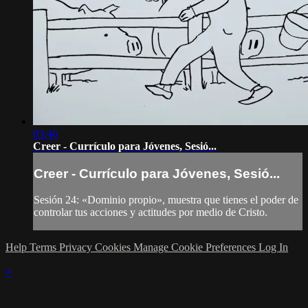
03:46
Creer - Currículo para Jóvenes, Sesió...
Creer - Currículo para Jóvenes, Sesió...
Sesión 24: «Dominio propio», muestra que tienes el poder de
controlar tus acciones y actitudes por medio de Cristo.
Help
Terms
Privacy
Cookies
Manage Cookie Preferences
Log In
×