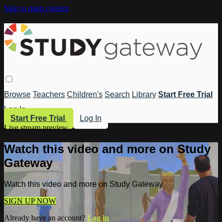
Skip to main content
Browse
Teachers
Children's
Search
Library
Start Free Trial
Log In
Start Free Trial
Log In
Live stream preview
Watch this video and more on Study
Gateway
Watch this video and more on Study Gateway
SIGN UP NOW
Already have an account?
Log in