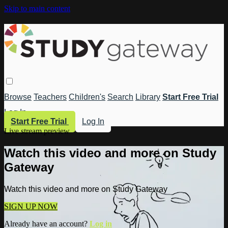
Skip to main content
Browse
Teachers
Children's
Search
Library
Start Free Trial
Log In
Start Free Trial
Log In
Live stream preview
Watch this video and more on Study
Gateway
Watch this video and more on Study Gateway
SIGN UP NOW
Already have an account?
Log in