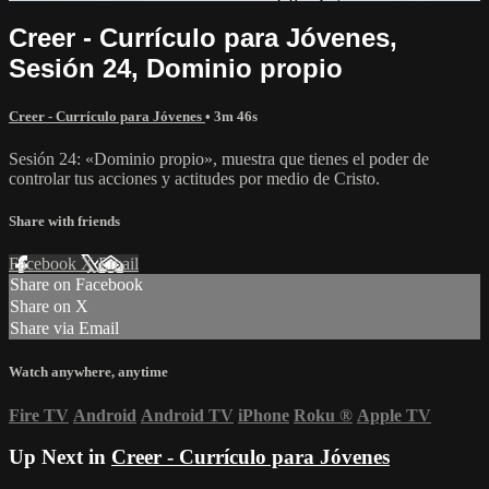
Creer - Currículo para Jóvenes,
Sesión 24, Dominio propio
Creer - Currículo para Jóvenes
• 3m 46s
Sesión 24: «Dominio propio», muestra que tienes el poder de
controlar tus acciones y actitudes por medio de Cristo.
Share with friends
Facebook
X
Email
Share on Facebook
Share on X
Share via Email
Watch anywhere, anytime
Fire TV
Android
Android TV
iPhone
Roku
®
Apple TV
Up Next in
Creer - Currículo para Jóvenes