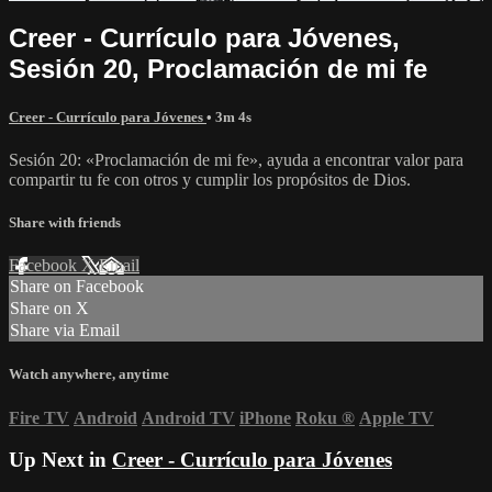
Creer - Currículo para Jóvenes,
Sesión 20, Proclamación de mi fe
Creer - Currículo para Jóvenes
• 3m 4s
Sesión 20: «Proclamación de mi fe», ayuda a encontrar valor para
compartir tu fe con otros y cumplir los propósitos de Dios.
Share with friends
Facebook
X
Email
Share on Facebook
Share on X
Share via Email
Watch anywhere, anytime
Fire TV
Android
Android TV
iPhone
Roku
®
Apple TV
Up Next in
Creer - Currículo para Jóvenes