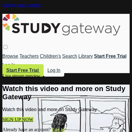
Skip to main content
Browse
Teachers
Children's
Search
Library
Start Free Trial
Log In
Start Free Trial
Log In
Live stream preview
Watch this video and more on Study
Gateway
Watch this video and more on Study Gateway
SIGN UP NOW
Already have an account?
Log in