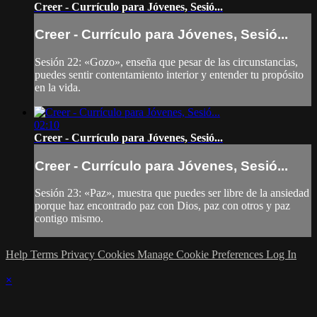
Creer - Currículo para Jóvenes, Sesió...
Creer - Currículo para Jóvenes, Sesió...
Sesión 22: «Gozo», enseña que pesar de las circunstancias,
puedes sentir contentamiento interior y entender tu propósito
en la vida.
02:10
Creer - Currículo para Jóvenes, Sesió...
Creer - Currículo para Jóvenes, Sesió...
Sesión 23: «Paz», muestra que puedes ser libre de la ansiedad
porque haz encontrado paz con Dios, paz con otros y paz
contigo mismo.
Help
Terms
Privacy
Cookies
Manage Cookie Preferences
Log In
×