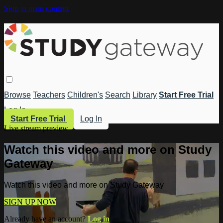
Skip to main content
Browse
Teachers
Children's
Search
Library
Start Free Trial
Log In
Start Free Trial
Log In
Live stream preview
Watch this video and more on Study
Gateway
Watch this video and more on Study Gateway
SIGN UP NOW
Already have an account?
Log in