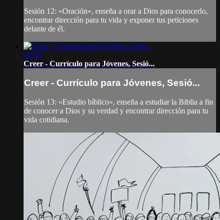
Sesión 12: «Oración», enseña a orar a Dios para conocerlo,
encontrar dirección para tu vida y exponer tus peticiones
delante de él.
02:38
Creer - Currículo para Jóvenes, Sesió...
Creer - Currículo para Jóvenes, Sesió...
Sesión 13: «Estudio bíblico», enseña a estudiar la Biblia a fin
de conocer a Dios y su verdad y encontrar dirección para tu
vida cotidiana.