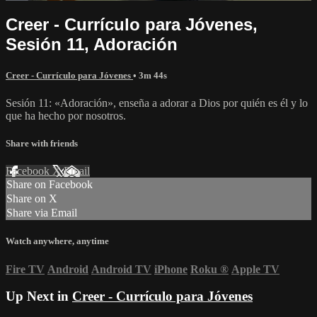
Creer - Currículo para Jóvenes,
Sesión 11, Adoración
Creer - Currículo para Jóvenes
• 3m 44s
Sesión 11: «Adoración», enseña a adorar a Dios por quién es él y lo
que ha hecho por nosotros.
Share with friends
Facebook
X
Email
Share on Facebook
Share on X
Share via Email
Watch anywhere, anytime
Fire TV
Android
Android TV
iPhone
Roku
®
Apple TV
Up Next in
Creer - Currículo para Jóvenes