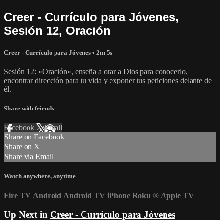
Creer - Currículo para Jóvenes,
Sesión 12, Oración
Creer - Currículo para Jóvenes
• 2m 5s
Sesión 12: «Oración», enseña a orar a Dios para conocerlo,
encontrar dirección para tu vida y exponer tus peticiones delante de
él.
Share with friends
Facebook
X
Email
Share on Facebook
Share on X
Share via Email
Watch anywhere, anytime
Fire TV
Android
Android TV
iPhone
Roku
®
Apple TV
Up Next in
Creer - Currículo para Jóvenes