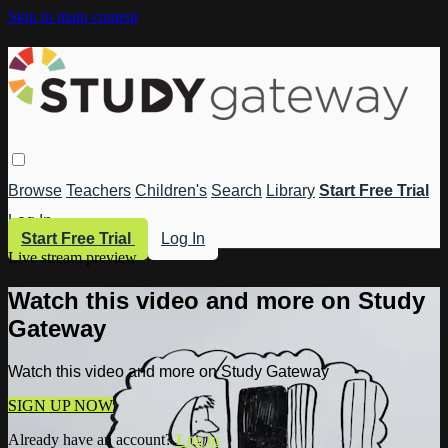
Skip to main content
Browse
Teachers
Children's
Search
Library
Start Free Trial
Log In
Start Free Trial
Log In
Live stream preview
Watch this video and more on Study
Gateway
Watch this video and more on Study Gateway
SIGN UP NOW
Already have an account?
Log in