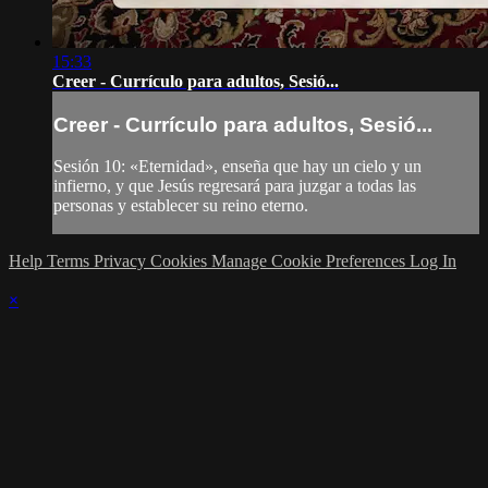
15:33
Creer - Currículo para adultos, Sesió...
Creer - Currículo para adultos, Sesió...
Sesión 10: «Eternidad», enseña que hay un cielo y un
infierno, y que Jesús regresará para juzgar a todas las
personas y establecer su reino eterno.
Help
Terms
Privacy
Cookies
Manage Cookie Preferences
Log In
×