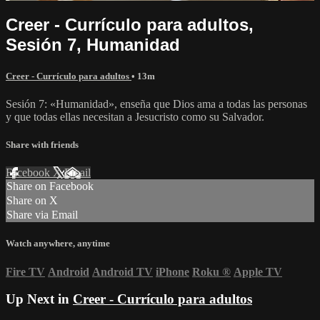
Creer - Currículo para adultos,
Sesión 7, Humanidad
Creer - Currículo para adultos
• 13m
Sesión 7: «Humanidad», enseña que Dios ama a todas las personas
y que todas ellas necesitan a Jesucristo como su Salvador.
Share with friends
Facebook
X
Email
Share on Facebook
Share on X
Share via Email
Watch anywhere, anytime
Fire TV
Android
Android TV
iPhone
Roku
®
Apple TV
Up Next in
Creer - Currículo para adultos