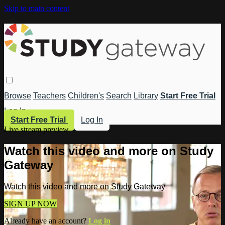
Skip to main content
Browse
Teachers
Children's
Search
Library
Start Free Trial
Log In
Start Free Trial
Log In
Live stream preview
Watch this video and more on Study
Gateway
Watch this video and more on Study Gateway
SIGN UP NOW
Already have an account?
Log in