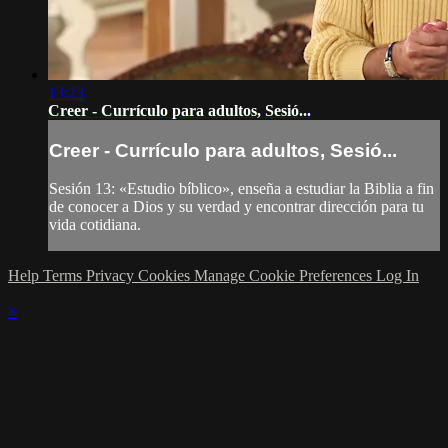
13:23
Creer - Currículo para adultos, Sesió...
Creer - Currículo para adultos, Sesió...
Sesión 13: «Estudio bíblico», enseña a estudiar la Biblia a fin
de conocer a Dios y su verdad y encontrar dirección para tu
vida cotidiana.
Help
Terms
Privacy
Cookies
Manage Cookie Preferences
Log In
×