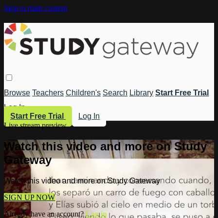
Skip to main content
Browse
Teachers
Children's
Search
Library
Start Free Trial
Log In
Start Free Trial
Log In
Live stream preview
Watch this video and more on Study
Gateway
Watch this video and more on Study Gateway
SIGN UP NOW
Already have an account?
Log in