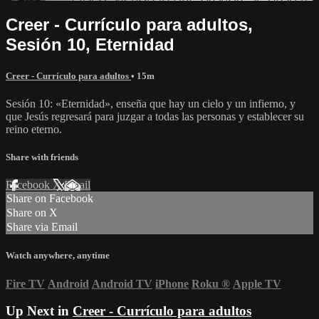
Creer - Currículo para adultos,
Sesión 10, Eternidad
Creer - Currículo para adultos
• 15m
Sesión 10: «Eternidad», enseña que hay un cielo y un infierno, y
que Jesús regresará para juzgar a todas las personas y establecer su
reino eterno.
Share with friends
Facebook
X
Email
Share on Facebook
Share on X
Share via Email
Watch anywhere, anytime
Fire TV
Android
Android TV
iPhone
Roku
®
Apple TV
Up Next in
Creer - Currículo para adultos