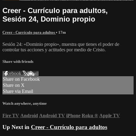
Creer - Currículo para adultos,
Sesión 24, Dominio propio
Creer - Currículo para adultos
• 17m
Sesión 24: «Dominio propio», muestra que tienes el poder de
controlar tus acciones y actitudes por medio de Cristo.
Share with friends
Facebook
X
Email
Share on Facebook
Share on X
Share via Email
Watch anywhere, anytime
Fire TV
Android
Android TV
iPhone
Roku
®
Apple TV
Up Next in
Creer - Currículo para adultos