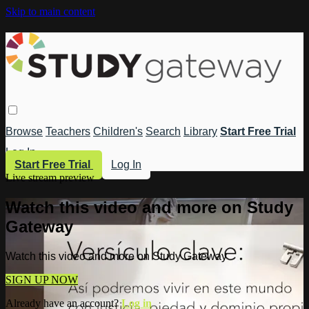
Skip to main content
Browse
Teachers
Children's
Search
Library
Start Free Trial
Log In
Start Free Trial
Log In
Live stream preview
Watch this video and more on Study
Gateway
Watch this video and more on Study Gateway
SIGN UP NOW
Already have an account?
Log in