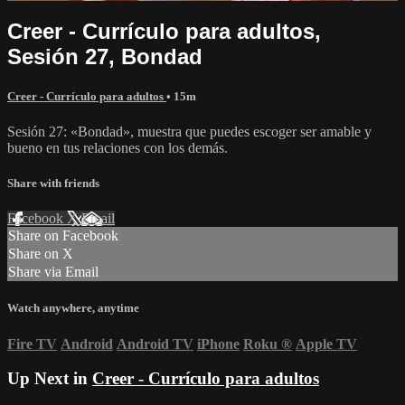
Creer - Currículo para adultos,
Sesión 27, Bondad
Creer - Currículo para adultos
• 15m
Sesión 27: «Bondad», muestra que puedes escoger ser amable y
bueno en tus relaciones con los demás.
Share with friends
Facebook
X
Email
Share on Facebook
Share on X
Share via Email
Watch anywhere, anytime
Fire TV
Android
Android TV
iPhone
Roku
®
Apple TV
Up Next in
Creer - Currículo para adultos