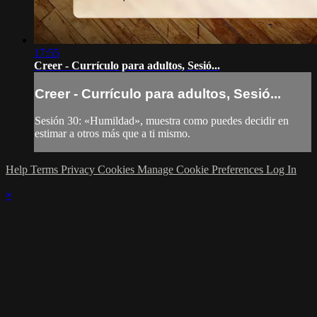
17:55
Creer - Currículo para adultos, Sesió...
Creer - Currículo para adultos, Sesió...
Sesión 30: «Humildad», muestra como puedes decidir en
estimar a otros más que a ti mismo.
Help
Terms
Privacy
Cookies
Manage Cookie Preferences
Log In
×