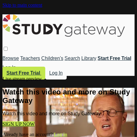
Skip to main content
Browse
Teachers
Children's
Search
Library
Start Free Trial
Log In
Start Free Trial
Log In
Live stream preview
Watch this video and more on Study
Gateway
Watch this video and more on Study Gateway
SIGN UP NOW
Already have an account?
Log in