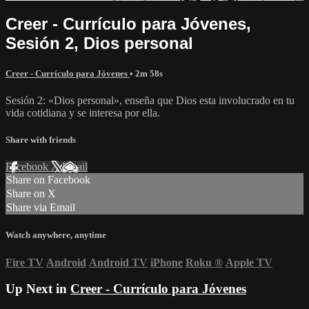
Creer - Currículo para Jóvenes,
Sesión 2, Dios personal
Creer - Currículo para Jóvenes
• 2m 58s
Sesión 2: «Dios personal», enseña que Dios esta involucrado en tu
vida cotidiana y se interesa por ella.
Share with friends
Facebook
X
Email
Share on Facebook
Share on X
Share via Email
Watch anywhere, anytime
Fire TV
Android
Android TV
iPhone
Roku
®
Apple TV
Up Next in
Creer - Currículo para Jóvenes