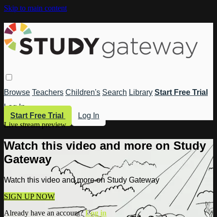
Skip to main content
Browse
Teachers
Children's
Search
Library
Start Free Trial
Log In
Start Free Trial
Log In
Live stream preview
Watch this video and more on Study
Gateway
Watch this video and more on Study Gateway
SIGN UP NOW
Already have an account?
Log in