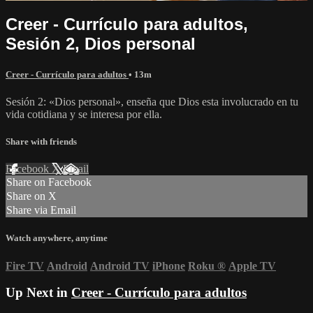
Creer - Currículo para adultos,
Sesión 2, Dios personal
Creer - Currículo para adultos
• 13m
Sesión 2: «Dios personal», enseña que Dios esta involucrado en tu
vida cotidiana y se interesa por ella.
Share with friends
Facebook
X
Email
Share on Facebook
Share on X
Share via Email
Watch anywhere, anytime
Fire TV
Android
Android TV
iPhone
Roku
®
Apple TV
Up Next in
Creer - Currículo para adultos