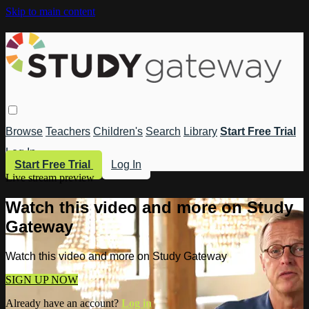
Skip to main content
Browse
Teachers
Children's
Search
Library
Start Free Trial
Log In
Start Free Trial
Log In
Live stream preview
Watch this video and more on Study
Gateway
Watch this video and more on Study Gateway
SIGN UP NOW
Already have an account?
Log in