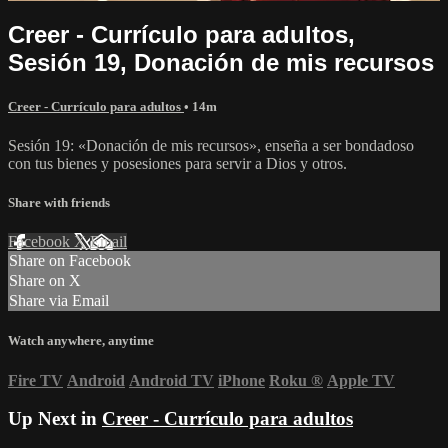
Creer - Currículo para adultos,
Sesión 19, Donación de mis recursos
Creer - Currículo para adultos
• 14m
Sesión 19: «Donación de mis recursos», enseña a ser bondadoso
con tus bienes y posesiones para servir a Dios y otros.
Share with friends
Facebook
X
Email
Share on Facebook
Share on X
Share via Email
Watch anywhere, anytime
Fire TV
Android
Android TV
iPhone
Roku
®
Apple TV
Up Next in
Creer - Currículo para adultos