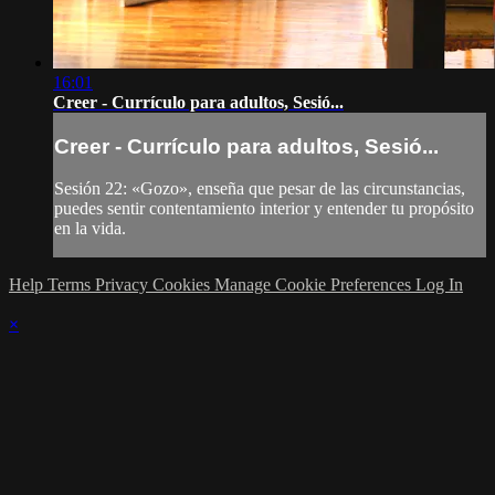
16:01
Creer - Currículo para adultos, Sesió...
Creer - Currículo para adultos, Sesió...
Sesión 22: «Gozo», enseña que pesar de las circunstancias,
puedes sentir contentamiento interior y entender tu propósito
en la vida.
Help
Terms
Privacy
Cookies
Manage Cookie Preferences
Log In
×