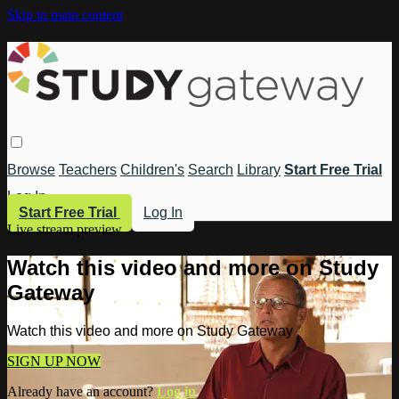
Skip to main content
Browse
Teachers
Children's
Search
Library
Start Free Trial
Log In
Start Free Trial
Log In
Live stream preview
Watch this video and more on Study
Gateway
Watch this video and more on Study Gateway
SIGN UP NOW
Already have an account?
Log in