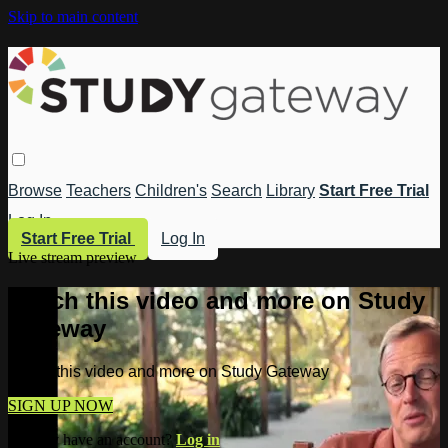
Skip to main content
Browse
Teachers
Children's
Search
Library
Start Free Trial
Log In
Start Free Trial
Log In
Live stream preview
Watch this video and more on Study
Gateway
Watch this video and more on Study Gateway
SIGN UP NOW
Already have an account?
Log in