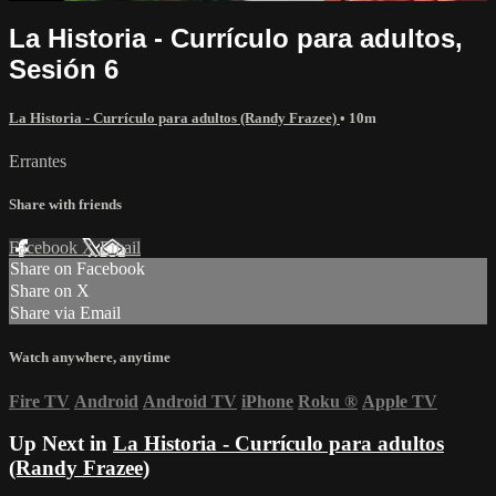
La Historia - Currículo para adultos,
Sesión 6
La Historia - Currículo para adultos (Randy Frazee)
• 10m
Errantes
Share with friends
Facebook
X
Email
Share on Facebook
Share on X
Share via Email
Watch anywhere, anytime
Fire TV
Android
Android TV
iPhone
Roku
®
Apple TV
Up Next in
La Historia - Currículo para adultos
(Randy Frazee)