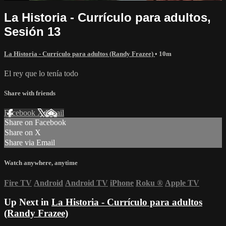
La Historia - Currículo para adultos,
Sesión 13
La Historia - Currículo para adultos (Randy Frazee)
• 10m
El rey que lo tenía todo
Share with friends
Facebook
X
Email
Share on Facebook
Share on X
Share via Email
Watch anywhere, anytime
Fire TV
Android
Android TV
iPhone
Roku
®
Apple TV
Up Next in
La Historia - Currículo para adultos
(Randy Frazee)