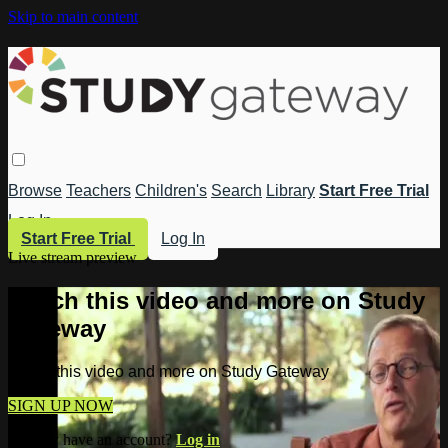
Skip to main content
Browse
Teachers
Children's
Search
Library
Start Free Trial
Log In
Start Free Trial
Log In
Live stream preview
Watch this video and more on Study
Gateway
Watch this video and more on Study Gateway
SIGN UP NOW
Already have an account?
Log in