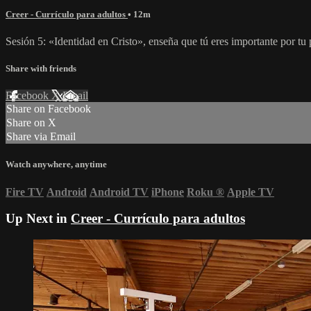
Creer - Currículo para adultos
• 12m
Sesión 5: «Identidad en Cristo», enseña que tú eres importante por tu
Share with friends
Facebook
X
Email
Share on Facebook
Share on X
Share via Email
Watch anywhere, anytime
Fire TV
Android
Android TV
iPhone
Roku
®
Apple TV
Up Next in
Creer - Currículo para adultos