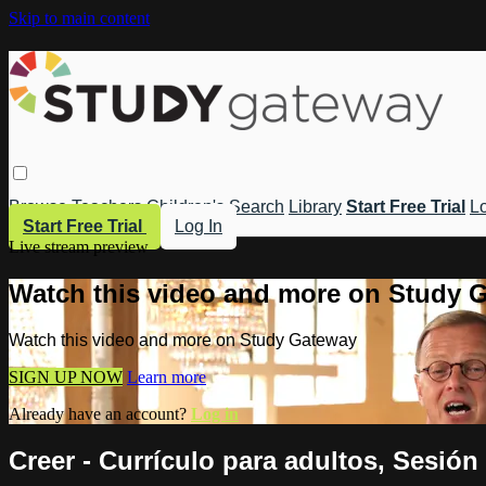
Skip to main content
Browse
Teachers
Children's
Search
Library
Start Free Trial
Lo
Start Free Trial
Log In
Live stream preview
Watch this video and more on Study 
Watch this video and more on Study Gateway
SIGN UP NOW
Learn more
Already have an account?
Log in
Creer - Currículo para adultos, Sesión 